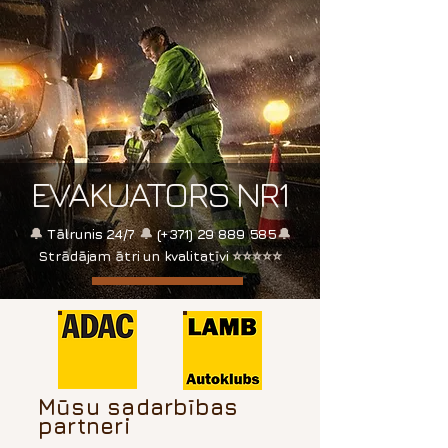
EVAKUATORS NR1
🔔
Tālrunis 24/7
🔔
(+371)
29 889 585
🔔
Strādājam ātri un kvalitatīvi
⭐⭐⭐⭐⭐
Mūsu sadarbības
partneri