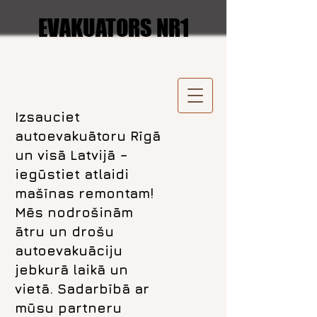
EVAKUATORS NR1
Izsauciet
autoevakuātoru Rīgā
un visā Latvijā –
iegūstiet atlaidi
mašīnas remontam!
Mēs nodrošinām
ātru un drošu
autoevakuāciju
jebkurā laikā un
vietā. Sadarbībā ar
mūsu partneru