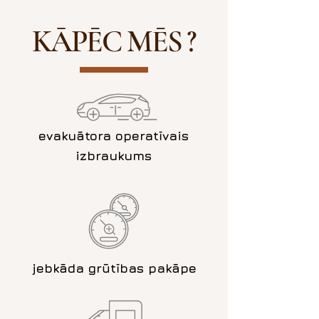
KĀPĒC MĒS ?
​evakuātora operatīvais
izbraukums
jebkāda grūtības pakāpe