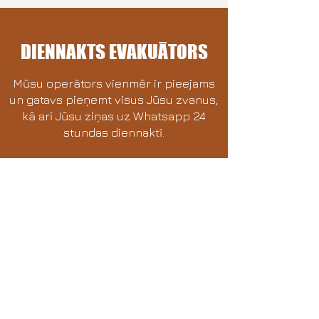
DIENNAKTS EVAKUĀTORS
Mūsu operātors vienmēr ir pieejams
un gatavs pieņemt visus Jūsu zvanus,
kā arī Jūsu ziņas uz Whatsapp 24
stundas diennaktī.
Auto evakuācija Rīgā un visā Latvijā -
visu diennakti bez brīvdienām un
svētku dienām.
KOMPĀNIJAS
PRIEKŠROCĪBAS