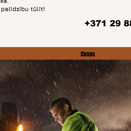
kā.
alīdzību tūlīt!
+371 29 8
Cenas