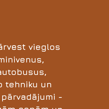
ārvest
vieglos
 minivenus,
autobusus,
o tehniku un
i pārvadājumi -