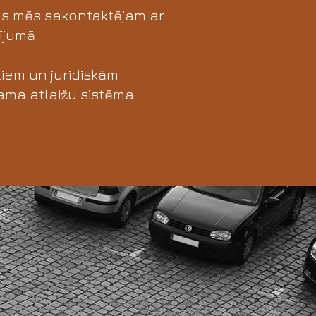
as mēs sakontaktējam ar
ījumā.
tiem un juridiskām
ama atlaižu sistēma.