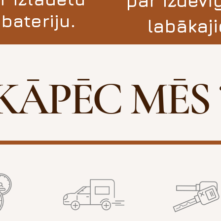
par izdev
bateriju.
labākaji
KĀPĒC MĒS 