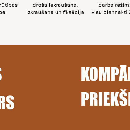
rūtības
droša iekraušana,
darba režīm
pe
izkraušana un fiksācija
visu diennakti 
S
KOMPĀ
PRIEKŠ
RS