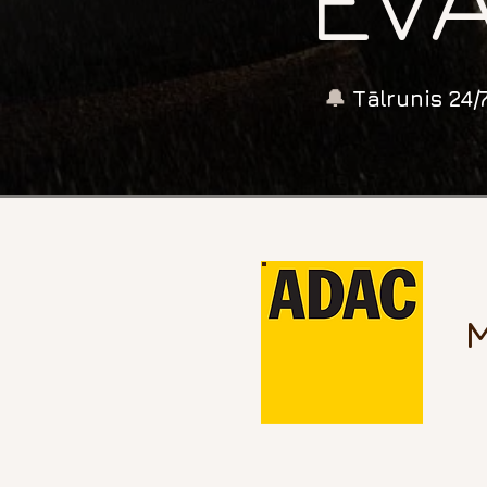
🔔
Tālrunis 24/
M