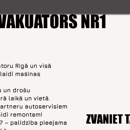
VAKUATORS NR1
toru Rīgā un visā
tlaidi mašīnas
u un drošu
ā laikā un vietā.
artneru autoservisiem
aidi remontam!
ZVANIET 
/7 – palīdzība pieejama