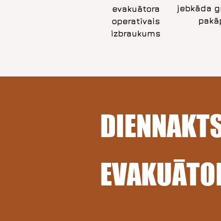
jebkāda g
​evakuātora
pakā
operatīvais
izbraukums
DIENNAKT
EVAKUĀTO