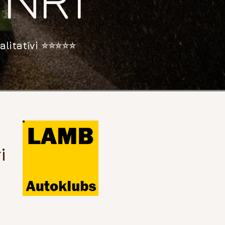
litatīvi
⭐⭐⭐⭐⭐
i