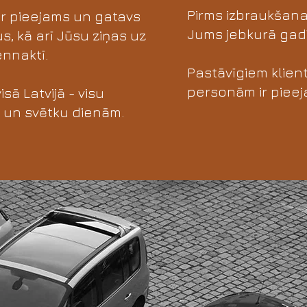
Pirms izbraukšan
ir pieejams un gatavs
Jums jebkurā gad
, kā arī Jūsu ziņas uz
nnaktī.
Pastāvīgiem klien
personām ir pieej
sā Latvijā - visu
 un svētku dienām.