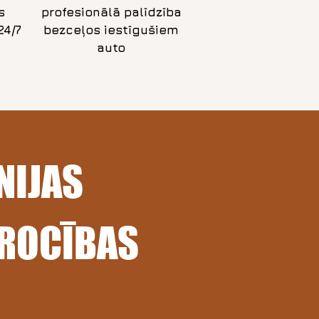
s
profesionālā palīdzība
24/7
bezceļos iestīgušiem
auto
NIJAS
ROCĪBAS