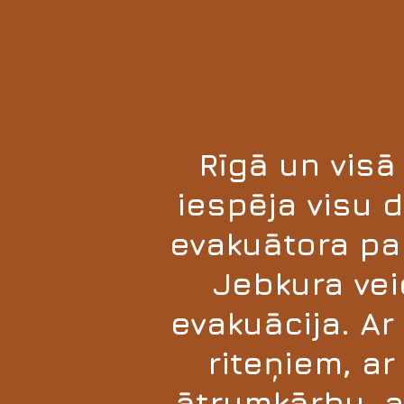
Rīgā un visā 
iespēja visu d
evakuātora pa
Jebkura vei
evakuācija. Ar
riteņiem, ar
ātrumkārbu, a