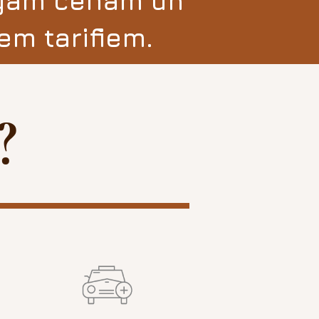
īgām cenām
un
em tarifiem
.
?