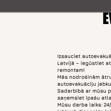
E
Izsauciet autoevakuā
Latvijā – iegūstiet a
remontam!
Mēs nodrošinām ātr
autoevakuāciju jebkur
Sadarbībā ar mūsu p
saņemsiet īpašu atl
Mūsu darba laiks: 24