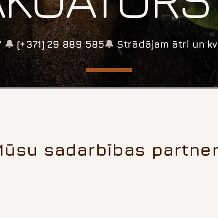
7
🔔
(+371) 29 889 585
🔔
Strādājam ātri un kva
ūsu sadarbības partner