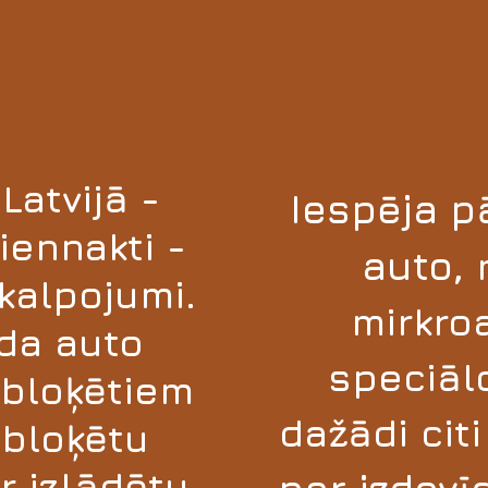
Latvijā -
Iespēja p
iennakti -
auto
,
kalpojumi.
mirkro
da auto
speciāl
 bloķētiem
dažādi cit
 bloķētu
r izlādētu