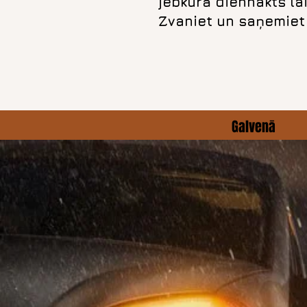
jebkurā diennakts lai
Zvaniet un saņemiet p
Galvenā