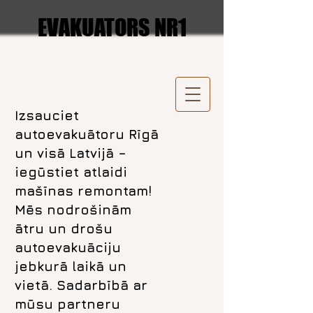
EVAKUATORS NR1
Izsauciet
autoevakuātoru Rīgā
un visā Latvijā –
iegūstiet atlaidi
mašīnas remontam!
Mēs nodrošinām
ātru un drošu
autoevakuāciju
jebkurā laikā un
vietā. Sadarbībā ar
mūsu partneru