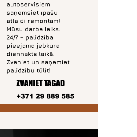
autoservisiem
saņemsiet īpašu
atlaidi remontam!
Mūsu darba laiks:
24/7 – palīdzība
pieejama jebkurā
diennakts laikā.
Zvaniet un saņemiet
palīdzību tūlīt!
ZVANIET TAGAD
+371 29 889 585