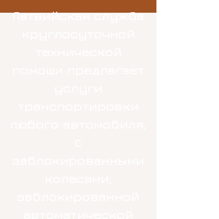
Латвийская служба
круглосуточной
технической
помощи предлагает
услуги
транспортировки
любого автомобиля,
c
заблокированными
колесами,
заблокированной
автоматической