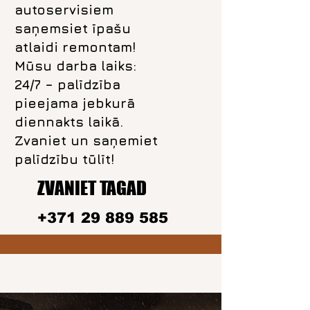
autoservisiem
saņemsiet īpašu
atlaidi remontam!
Mūsu darba laiks:
24/7 – palīdzība
pieejama jebkurā
diennakts laikā.
Zvaniet un saņemiet
palīdzību tūlīt!
ZVANIET TAGAD
+371 29 889 585