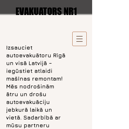
EVAKUATORS NR1
Izsauciet
autoevakuātoru Rīgā
un visā Latvijā –
iegūstiet atlaidi
mašīnas remontam!
Mēs nodrošinām
ātru un drošu
autoevakuāciju
jebkurā laikā un
vietā. Sadarbībā ar
mūsu partneru